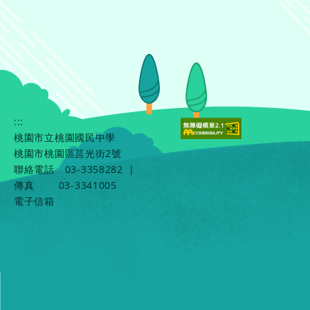
:::
桃園市立桃園國民中學
桃園市桃園區莒光街2號
聯絡電話
03-3358282
|
傳真
03-3341005
電子信箱