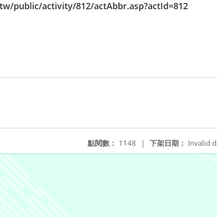
tw/public/activity/812/actAbbr.asp?actId=812
點閱數：
1148
|
下架日期：
Invalid d