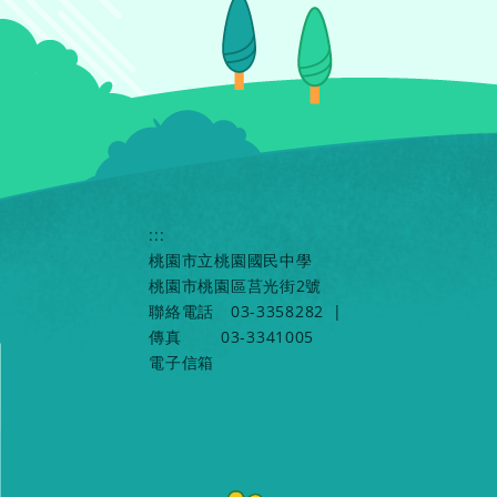
:::
桃園市立桃園國民中學
桃園市桃園區莒光街2號
聯絡電話
03-3358282
|
傳真
03-3341005
電子信箱