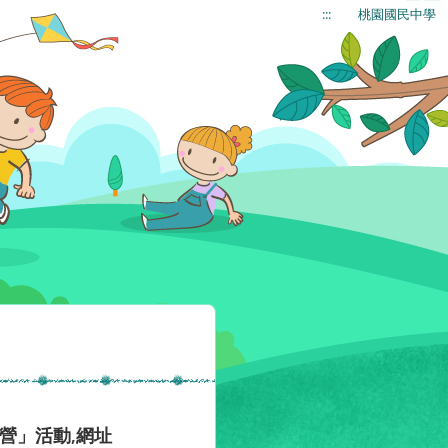
:::
桃園國民中學
營」活動,網址