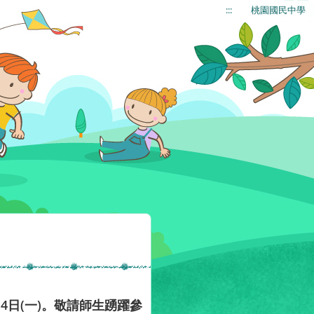
:::
桃園國民中學
4日(一)。敬請師生踴躍參