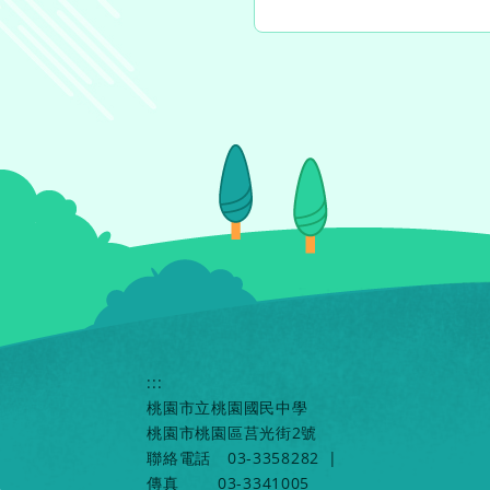
:::
桃園市立桃園國民中學
桃園市桃園區莒光街2號
聯絡電話
03-3358282
|
傳真
03-3341005