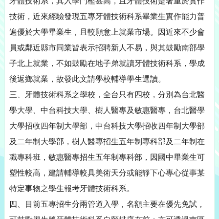
牙體技術系，其入學門檻甚高，且牙體技術是著重於實作
技術，近來經驗發現五專牙體技術科系畢業生實作能力普
遍優於大學畢業生，且較願意上就業市場。因近來不少會
員或鄰近縣市同業皆表示招聘新人不易，與其鼓勵南部學
子北上就業，不如鼓勵在地子弟就讀牙體技術科系，學成
後返鄉就業，故發此文請學校輔導學生選讀。
三、牙體技術科系之學校，全台只有四校，分別為台北醫
學大學、中台科技大學、樹人醫專及敏惠醫專，台北醫學
大學招收四年制大學部，中台科技大學招收四年制大學部
及二年制大學部，樹人醫專招生五年制專科部及二年制在
職專科班，敏惠醫專招生五年制專科部，因國中畢業生可
塑性較高，建請輔導較具美術天分或能靜下心專心從事某
特定事物之學生報考牙體技術科系。
四、目前五專招生分兩管道入學，名額主要在優先免試，