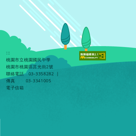
:::
桃園市立桃園國民中學
桃園市桃園區莒光街2號
聯絡電話
03-3358282
|
傳真
03-3341005
電子信箱