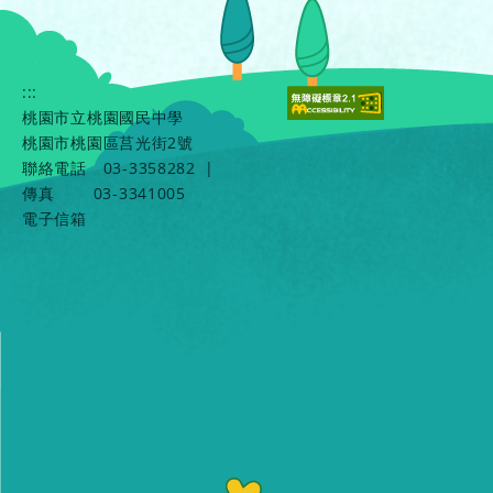
:::
桃園市立桃園國民中學
桃園市桃園區莒光街2號
聯絡電話
03-3358282
|
傳真
03-3341005
電子信箱