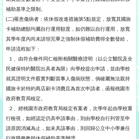
補助基準之限制。
(二)罹患傷病者：依休假改進措施第5點規定，放寬其國旅
卡補助總額均屬自行運用額度，如仍難以自行運用，放寬
其學年度內尚未請領完畢之強制休假補助費得全數發給，
申請流程如下：
１、由符合條件同仁檢附相關醫療證明（以公立醫院及全
民健保特約醫院出具者為限）向學校提出申請，並由學校
就其證明文件覈實判斷當事人傷病狀態，倘確屬無法親持
國旅卡於特約商店刷卡消費且為首次申請者，函報桃園市
政府教育局核定。
２、經桃園市政府教育局核定有案者，次學年起由學校重
行檢視，如經認定仍具申請事由，則由學校自行列管至申
請原因消滅為止，如未具該事由，則回歸公立中小學兼任
行政職務教師休假補助基準辦理。