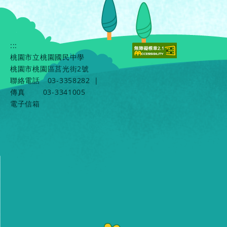
:::
桃園市立桃園國民中學
桃園市桃園區莒光街2號
聯絡電話
03-3358282
|
傳真
03-3341005
電子信箱