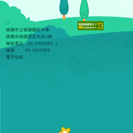
:::
桃園市立桃園國民中學
桃園市桃園區莒光街2號
聯絡電話
03-3358282
|
傳真
03-3341005
電子信箱