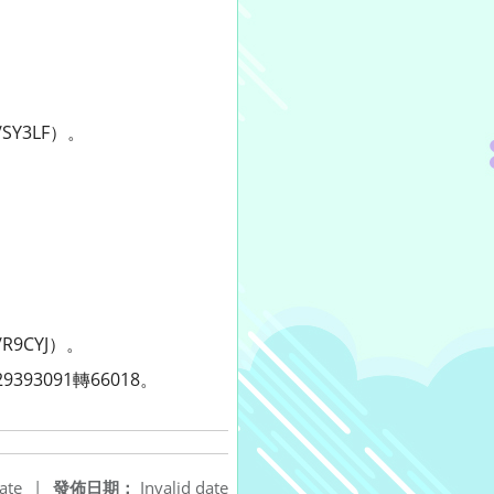
SY3LF）。
R9CYJ）。
3091轉66018。
ate
|
發佈日期：
Invalid date