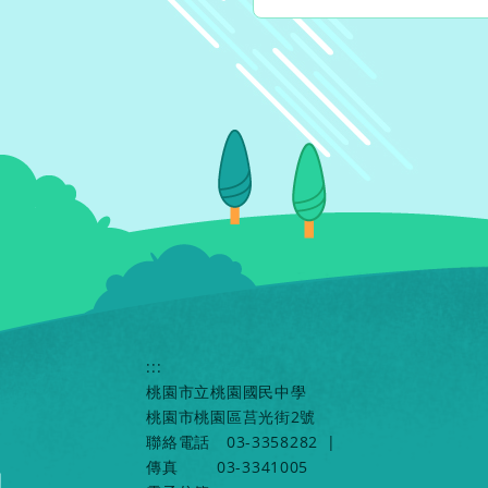
:::
桃園市立桃園國民中學
桃園市桃園區莒光街2號
聯絡電話
03-3358282
|
傳真
03-3341005