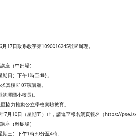
月17日政系教字第1090016245號函辦理。
：
推廣講座（中部場）
（星期日）下午1時至4時。
求真樓K107演講廳。
縣餉潭國小校長)。
社區協力推動公立學校實驗教育。
月10日（星期五）止，請逕至報名網頁報名（https://pse.is/
推廣講座（離島場）
星期三）下午1時30分至4時。