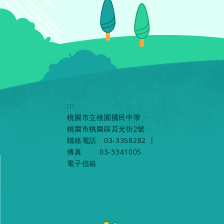
:::
桃園市立桃園國民中學
桃園市桃園區莒光街2號
聯絡電話
03-3358282
|
傳真
03-3341005
電子信箱