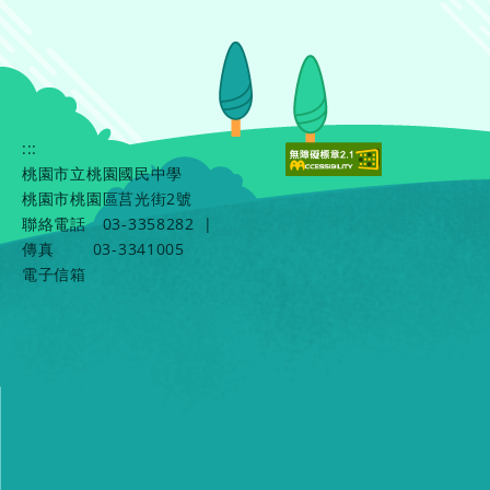
:::
桃園市立桃園國民中學
桃園市桃園區莒光街2號
聯絡電話
03-3358282
|
傳真
03-3341005
電子信箱