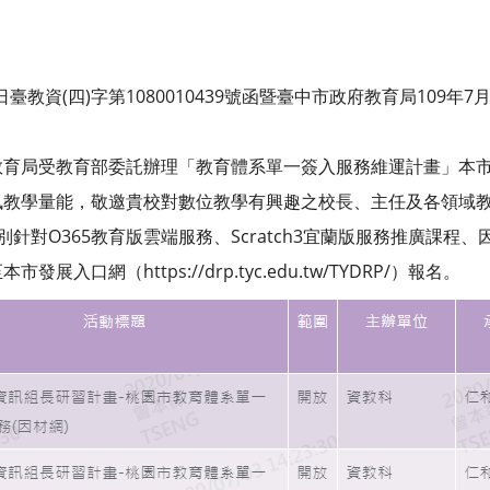
日臺教資(四)字第1080010439號函暨臺中市政府教育局109年
教育局受教育部委託辦理「教育體系單一簽入服務維運計畫」本
訊教學量能，敬邀貴校對數位教學有興趣之校長、主任及各領域
針對O365教育版雲端服務、Scratch3宜蘭版服務推廣課程
入口網（https://drp.tyc.edu.tw/TYDRP/）報名。