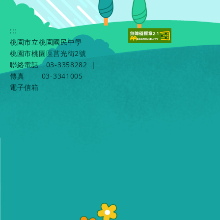
:::
桃園市立桃園國民中學
桃園市桃園區莒光街2號
聯絡電話
03-3358282
|
傳真
03-3341005
電子信箱