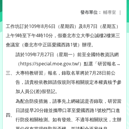
發布單位：
輔導室
|
工作坊訂於109年8月6日（星期四）及8月7日（星期五）
上午9時至下午4時10分，假臺北市立大學公誠樓2樓第三
會議室（臺北市中正區愛國西路1號）辦理。
請於109年7月27日（星期一）前至全國特教資訊網
（https://special.moe.gov.tw/）點選「研習報名→
三、
大專特教研習」報名，錄取名單將於7月28日前公
告，請貴校依教師請假規則等相關規定本權責核予參
加人員公(差)假登記。
為配合防疫措施，請事先上網確認是否錄取，研習當
日請提早20分鐘並攜帶口罩至愛國西路1號校門口進
四、
行防疫相關檢測。如有發燒、不適等相關狀況，主辦
單位保有當場錄取與否權，並請配合返家休息。