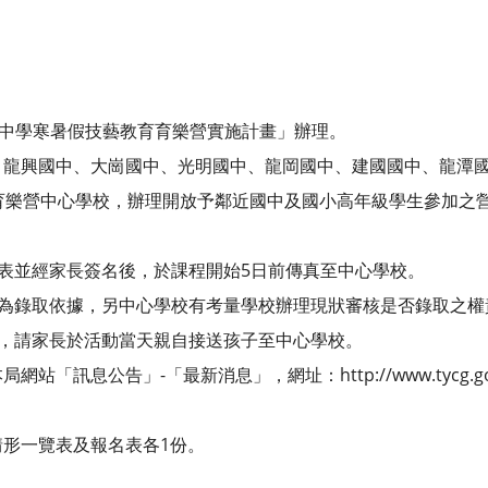
民中學寒暑假技藝教育育樂營實施計畫」辦理。
、龍興國中、大崗國中、光明國中、龍岡國中、建國國中、龍潭
育樂營中心學校，辦理開放予鄰近國中及國小高年級學生參加之
名表並經家長簽名後，於課程開始5日前傳真至中心學校。
作為錄取依據，另中心學校有考量學校辦理現狀審核是否錄取之權
知，請家長於活動當天親自接送孩子至中心學校。
「訊息公告」-「最新消息」，網址：http://www.tycg.go
形一覽表及報名表各1份。