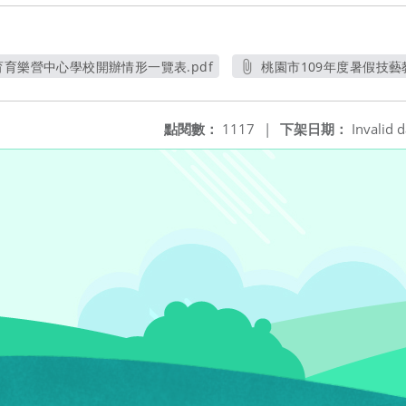
育育樂營中心學校開辦情形一覽表.pdf
桃園市109年度暑假技藝
另開新視窗
另
點閱數：
1117
|
下架日期：
Invalid d