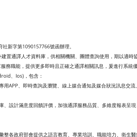
社新字第1090157766號函辦理。
外建置通譯人才資料庫，供相關機關、團體查詢使用，期以適時
庫服務職能，提供更多即時且正確之通譯相關訊息，爰進行系統
oid、Ios)，包含：
員專用APP、即時查詢及瀏覽、線上媒合通知及媒合狀況訊息交
料庫、設計滿意度回饋評價，加強通譯服務品質、多維度報表呈
：
：彙整各政府部會提供之語言教育、專業培訓、職能培力、衛生