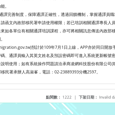
功能。
化通譯完善制度，保障通譯正確性，透過回饋機制，掌握通譯員
，請函文內政部移民署申請使用權限；若已培訓相關通譯專長人
未來如各單位有相關通譯培訓課程，亦可將相關訊息傳送內政部
利。
.immigration.gov.tw)預計於109年7月1日上線，APP亦於
密碼、通譯員輸入其英文姓名及預設密碼即可進入系統更新帳號
說明使用；如有系統操作問題請洽承商凌網科技股份有限公司(聯絡
政部移民署承辦人高淑峯，電話：02-23889393分機2597。
點閱數：
1222
|
下架日期：
Invalid d