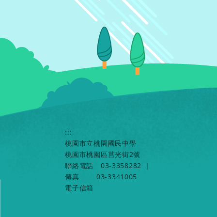
:::
桃園市立桃園國民中學
桃園市桃園區莒光街2號
聯絡電話
03-3358282
|
傳真
03-3341005
電子信箱