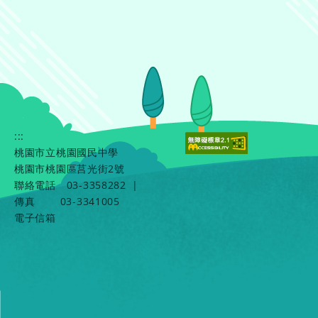
:::
桃園市立桃園國民中學
桃園市桃園區莒光街2號
聯絡電話
03-3358282
|
傳真
03-3341005
電子信箱