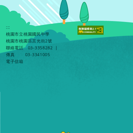
:::
桃園市立桃園國民中學
桃園市桃園區莒光街2號
聯絡電話
03-3358282
|
傳真
03-3341005
電子信箱