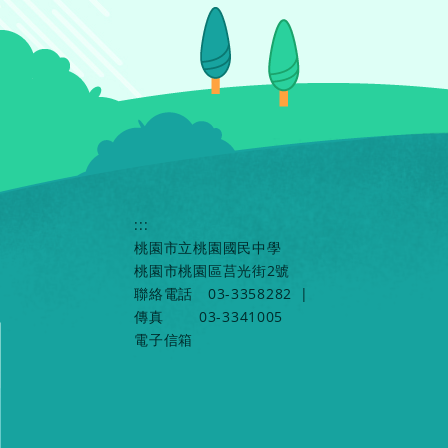
:::
桃園市立桃園國民中學
桃園市桃園區莒光街2號
聯絡電話
03-3358282
|
傳真
03-3341005
電子信箱