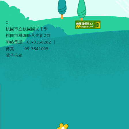
:::
桃園市立桃園國民中學
桃園市桃園區莒光街2號
聯絡電話
03-3358282
|
傳真
03-3341005
電子信箱