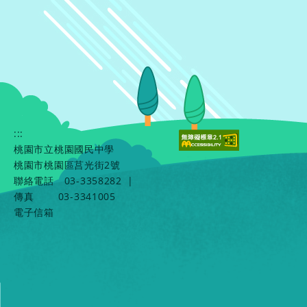
:::
桃園市立桃園國民中學
桃園市桃園區莒光街2號
聯絡電話
03-3358282
|
傳真
03-3341005
電子信箱