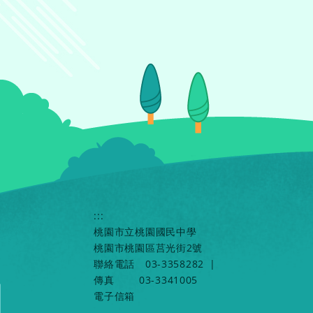
:::
桃園市立桃園國民中學
桃園市桃園區莒光街2號
聯絡電話
03-3358282
|
傳真
03-3341005
電子信箱