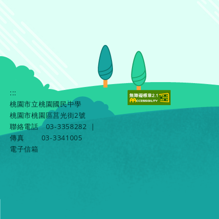
:::
桃園市立桃園國民中學
桃園市桃園區莒光街2號
聯絡電話
03-3358282
|
傳真
03-3341005
電子信箱