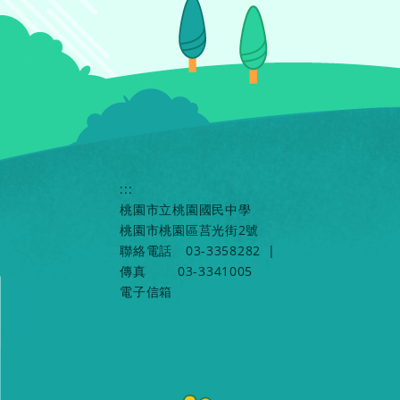
:::
桃園市立桃園國民中學
桃園市桃園區莒光街2號
聯絡電話
03-3358282
|
傳真
03-3341005
電子信箱