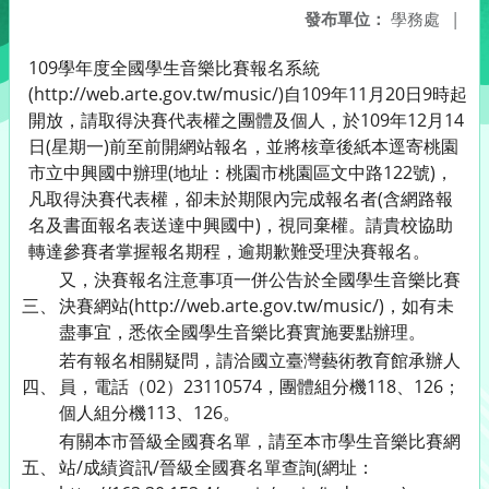
發布單位：
學務處
|
109學年度全國學生音樂比賽報名系統
(http://web.arte.gov.tw/music/)自109年11月20日9時起
開放，請取得決賽代表權之團體及個人，於109年12月14
日(星期一)前至前開網站報名，並將核章後紙本逕寄桃園
市立中興國中辦理(地址：桃園市桃園區文中路122號)，
凡取得決賽代表權，卻未於期限內完成報名者(含網路報
名及書面報名表送達中興國中)，視同棄權。請貴校協助
轉達參賽者掌握報名期程，逾期歉難受理決賽報名。
又，決賽報名注意事項一併公告於全國學生音樂比賽
三、
決賽網站(http://web.arte.gov.tw/music/)，如有未
盡事宜，悉依全國學生音樂比賽實施要點辦理。
若有報名相關疑問，請洽國立臺灣藝術教育館承辦人
四、
員，電話（02）23110574，團體組分機118、126；
個人組分機113、126。
有關本市晉級全國賽名單，請至本市學生音樂比賽網
五、
站/成績資訊/晉級全國賽名單查詢(網址：