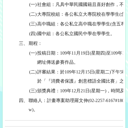
(一)
社會組：凡具中華民國國籍且喜好創作，不
(二)
大專院校組：各公私立大專院校在學學生(含
(三)
高中職組：各公私立高中職在學學生(含五專
(四)
國中組：各公私立國民中學在學學生。
三、
期程：
(一)
投稿日期：109年11月19日(星期四)至109
網址傳送參賽作品。
(二)
評審結果：於109年12月15日(星期二)下午
於「『消費者保護』創意標語全國比賽」之網頁:https:/
(三)
頒獎典禮：109年12月21日(星期一)，時
四、
聯絡人：計畫專案助理羅文伸(02-2257-6167#1805或Vince
w)。