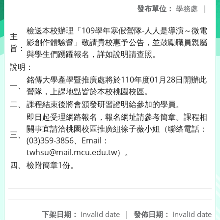
發布單位：
學務處
|
檢送本校辦理「109學年寒假營隊-人人是導演～微電
主
影創作體驗營」敬請貴校惠予公告，並鼓勵職員親屬
旨：
與學生們踴躍報名，詳如說明請查照。
說明：
銘傳大學產學暨推廣處將於110年度01月28日開辦此
一、
營隊，上課地點皆於本校桃園校區。
二、
課程結束後將會頒發研習證明給參加的學員。
即日起受理網路報名，報名網址請參考簡章。課程相
關事宜請洽桃園校區推廣組徐子薇小姐（聯絡電話：
三、
(03)359-3856、Email：
twhsu@mail.mcu.edu.tw）。
四、
檢附簡章1份。
下架日期：
Invalid date
|
發佈日期：
Invalid date