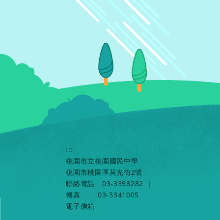
:::
桃園市立桃園國民中學
桃園市桃園區莒光街2號
聯絡電話
03-3358282
|
傳真
03-3341005
電子信箱