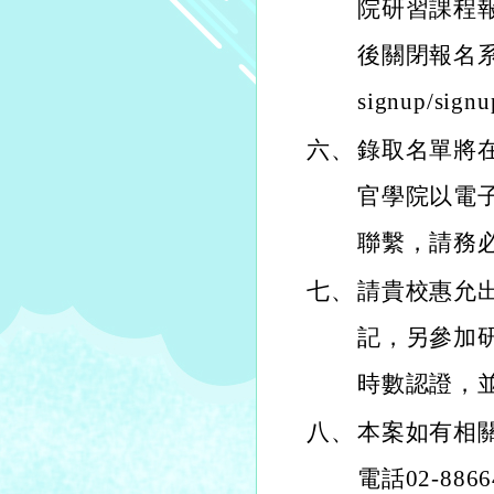
院研習課程報
後關閉報名系統，報
signup/signu
六、
錄取名單將在
官學院以電
聯繫，請務
七、
請貴校惠允
記，另參加
時數認證，
八、
本案如有相
電話02-88