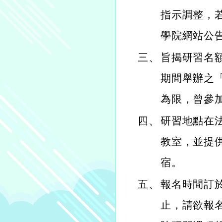
指示調整，
學院網站公
三、
旨揭研習名額
期間舉辦之
為限，曾參
四、
研習地點在法
教室，並提
宿。
五、
報名時間訂於1
止，請欲報