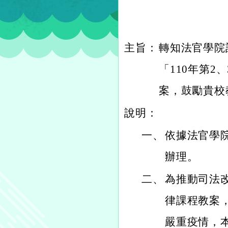
主旨：
轉知法官學院訂
「110年第
案，鼓勵貴校
說明：
一、
依據法官學院1
辦理。
二、
為推動司法
律課程教案
嚴重疫情，