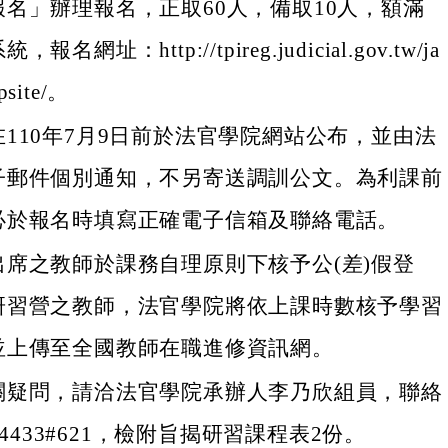
名」辦理報名，正取60人，備取10人，額滿
名網址：http://tpireg.judicial.gov.tw/ja
psite/。
110年7月9日前於法官學院網站公布，並由法
子郵件個別通知，不另寄送調訓公文。為利課前
必於報名時填寫正確電子信箱及聯絡電話。
出席之教師於課務自理原則下核予公(差)假登
研習營之教師，法官學院將依上課時數核予學習
並上傳至全國教師在職進修資訊網。
關疑問，請洽法官學院承辦人李乃欣組員，聯絡
664433#621，檢附旨揭研習課程表2份。