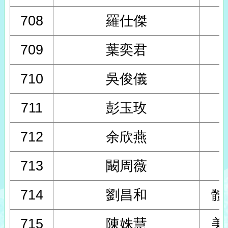
708
羅仕傑
709
葉奕君
710
吳俊儀
711
彭玉玫
712
余欣燕
713
闞周薇
714
劉昌和
體
715
陳姝慧
美