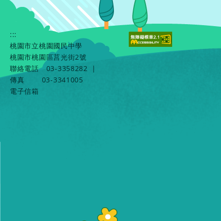
:::
桃園市立桃園國民中學
桃園市桃園區莒光街2號
聯絡電話
03-3358282
|
傳真
03-3341005
電子信箱