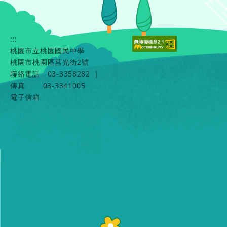
:::
桃園市立桃園國民中學
桃園市桃園區莒光街2號
聯絡電話
03-3358282
|
傳真
03-3341005
電子信箱