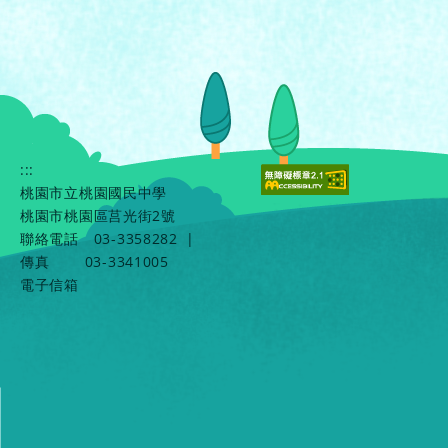
:::
桃園市立桃園國民中學
桃園市桃園區莒光街2號
聯絡電話
03-3358282
|
傳真
03-3341005
電子信箱