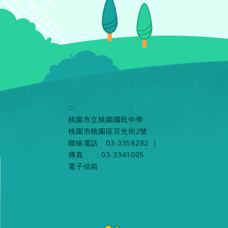
:::
桃園市立桃園國民中學
桃園市桃園區莒光街2號
聯絡電話
03-3358282
|
傳真
03-3341005
電子信箱