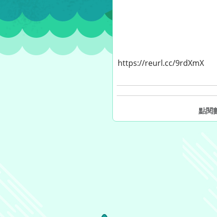
https://reurl.cc/9rdXmX
點閱