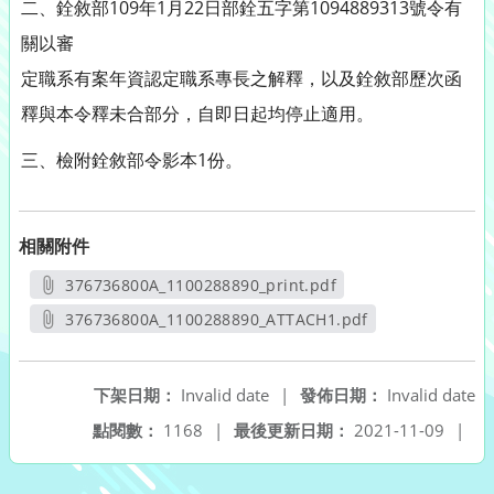
二、銓敘部109年1月22日部銓五字第1094889313號令有
關以審
定職系有案年資認定職系專長之解釋，以及銓敘部歷次函
釋與本令釋未合部分，自即日起均停止適用。
三、檢附銓敘部令影本1份。
相關附件
376736800A_1100288890_print.pdf
另開新視窗
376736800A_1100288890_ATTACH1.pdf
另開新視窗
下架日期：
Invalid date
|
發佈日期：
Invalid date
點閱數：
1168
|
最後更新日期：
2021-11-09
|