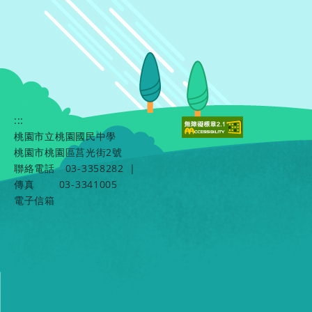
:::
桃園市立桃園國民中學
桃園市桃園區莒光街2號
聯絡電話
03-3358282
|
傳真
03-3341005
電子信箱