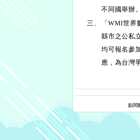
不同國舉辦
三、
「WMI世界
縣市之公私
均可報名參
應，為台灣
點閱