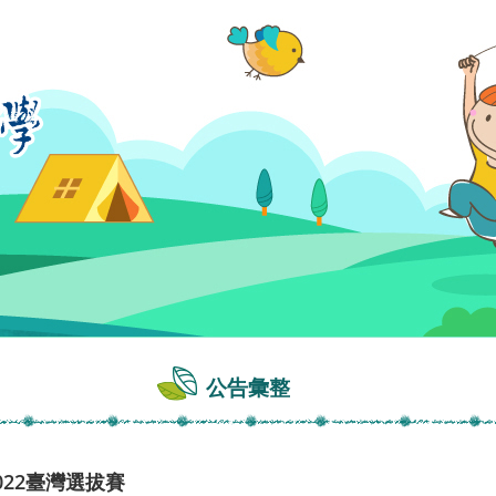
公告彙整
022臺灣選拔賽