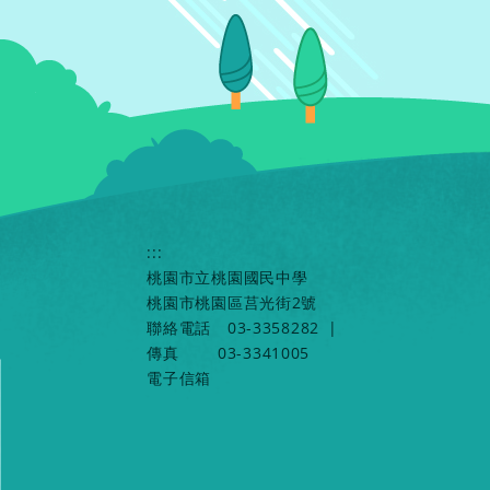
:::
桃園市立桃園國民中學
桃園市桃園區莒光街2號
聯絡電話
03-3358282
|
傳真
03-3341005
電子信箱