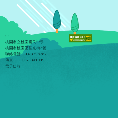
:::
桃園市立桃園國民中學
桃園市桃園區莒光街2號
聯絡電話
03-3358282
|
傳真
03-3341005
電子信箱