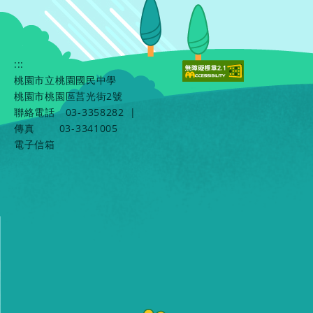
:::
桃園市立桃園國民中學
桃園市桃園區莒光街2號
聯絡電話
03-3358282
|
傳真
03-3341005
電子信箱