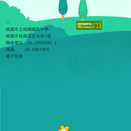
:::
桃園市立桃園國民中學
桃園市桃園區莒光街2號
聯絡電話
03-3358282
|
傳真
03-3341005
電子信箱