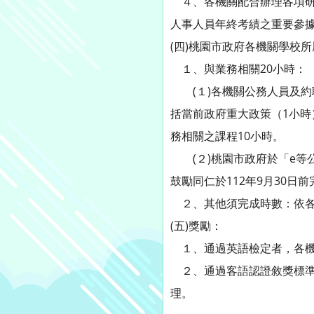
４、各機關配合辦理各項研
人事人員年終考績之重要參
(四)桃園市政府各機關學校
１、與業務相關20小時：
(１)各機關公務人員及約聘
括當前政府重大政策（1小時
務相關之課程10小時。
(２)桃園市政府於「e等公
鼓勵同仁於112年9月30日
２、其他須完成時數：依各
(五)獎勵：
１、通過英語檢定者，各機
２、通過客語認證敘獎標準
理。