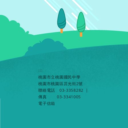
:::
桃園市立桃園國民中學
桃園市桃園區莒光街2號
聯絡電話
03-3358282
|
傳真
03-3341005
電子信箱