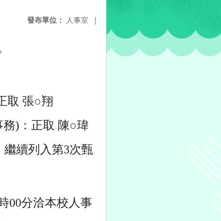
發布單位：
人事室
|
。
：
取 張○翔
)：正取 陳○瑋
，繼續列入第3次甄
3時00分洽本校人事