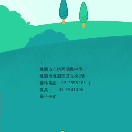
:::
桃園市立桃園國民中學
桃園市桃園區莒光街2號
聯絡電話
03-3358282
|
傳真
03-3341005
電子信箱