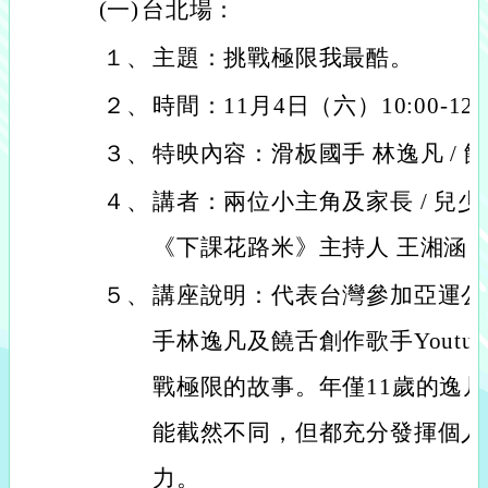
(一)
台北場：
１、
主題：挑戰極限我最酷。
２、
時間：11月4日（六）10:00-12:
３、
特映內容：滑板國手 林逸凡 / 
４、
講者：兩位小主角及家長 / 兒少
《下課花路米》主持人 王湘涵
５、
講座說明：代表台灣參加亞運公
手林逸凡及饒舌創作歌手Youtu
戰極限的故事。年僅11歲的逸
能截然不同，但都充分發揮個人
力。