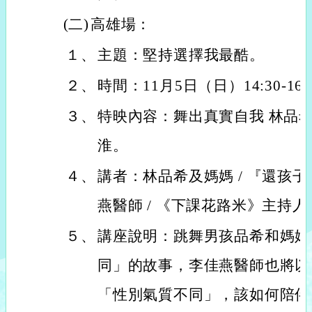
(二)
高雄場：
１、
主題：堅持選擇我最酷。
２、
時間：11月5日（日）14:30-16:
３、
特映內容：舞出真實自我 林品希 
淮。
４、
講者：林品希及媽媽 / 『還孩
燕醫師 / 《下課花路米》主持人
５、
講座說明：跳舞男孩品希和媽媽
同」的故事，李佳燕醫師也將以
「性別氣質不同」，該如何陪伴