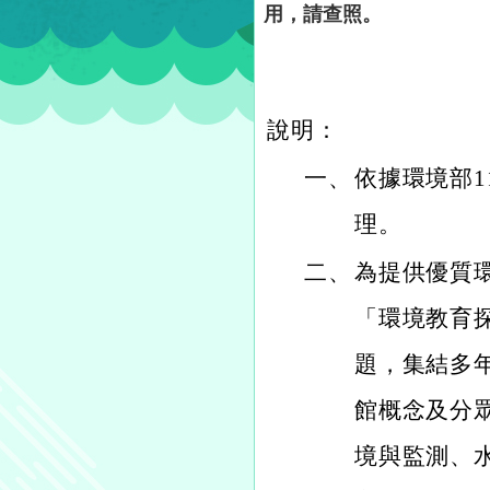
用，請查照。
說明：
一、
依據環境部11
理。
二、
為提供優質
「環境教育
題，集結多
館概念及分
境與監測、