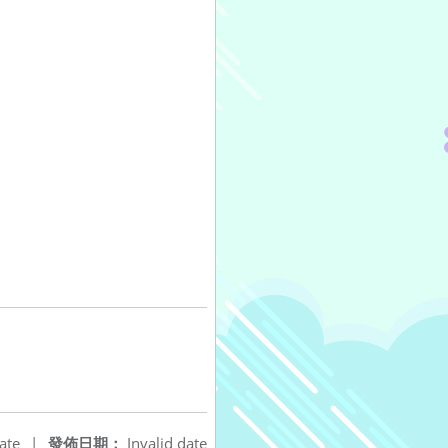
ate
|
發佈日期：
Invalid date