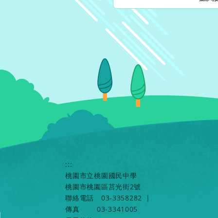
:::
桃園市立桃園國民中學
桃園市桃園區莒光街2號
聯絡電話
03-3358282
|
傳真
03-3341005