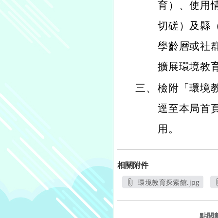
育）、使用
切磋）及縣
學齡層或社
擴展環境教
三、
檢附「環境
逕至本局首頁
用。
相關附件
環境教育探索館.jpg
另開新視窗
點閱