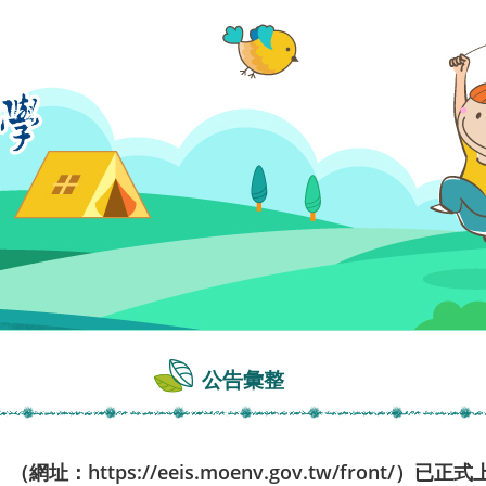
公告彙整
：https://eeis.moenv.gov.tw/front/）