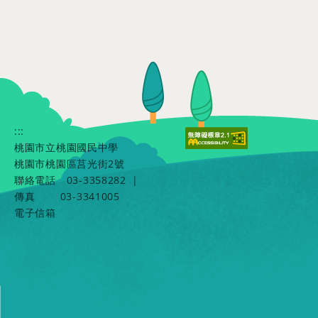
:::
桃園市立桃園國民中學
桃園市桃園區莒光街2號
聯絡電話
03-3358282
|
傳真
03-3341005
電子信箱