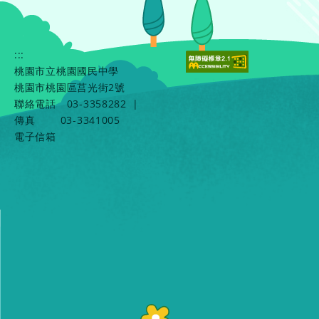
:::
桃園市立桃園國民中學
桃園市桃園區莒光街2號
聯絡電話
03-3358282
|
傳真
03-3341005
電子信箱