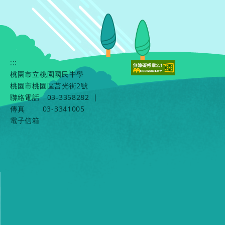
:::
桃園市立桃園國民中學
桃園市桃園區莒光街2號
聯絡電話
03-3358282
|
傳真
03-3341005
電子信箱