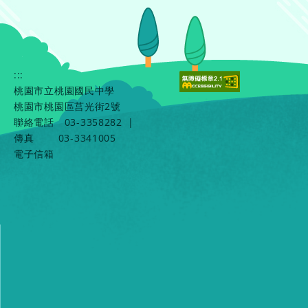
:::
桃園市立桃園國民中學
桃園市桃園區莒光街2號
聯絡電話
03-3358282
|
傳真
03-3341005
電子信箱