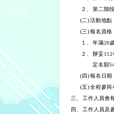
２、
第二階段
(二)
活動地點
(三)
報名資格
１、
年滿20
２、
辦妥11
定名額5
(四)
報名日期：
(五)
全程參與
三、
工作人員會報
四、
工作人員及