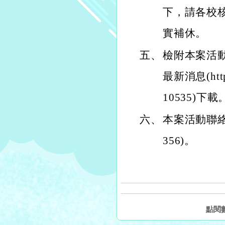
下，請各校核
實補休。
五、
檢附本案活
最新消息(https
10535)下載
六、
本案活動聯絡
356)。
點閱