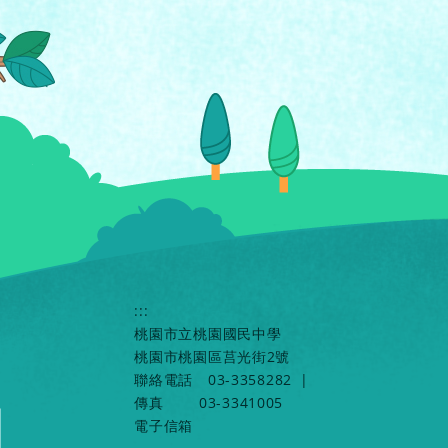
:::
桃園市立桃園國民中學
桃園市桃園區莒光街2號
聯絡電話
03-3358282
|
傳真
03-3341005
電子信箱