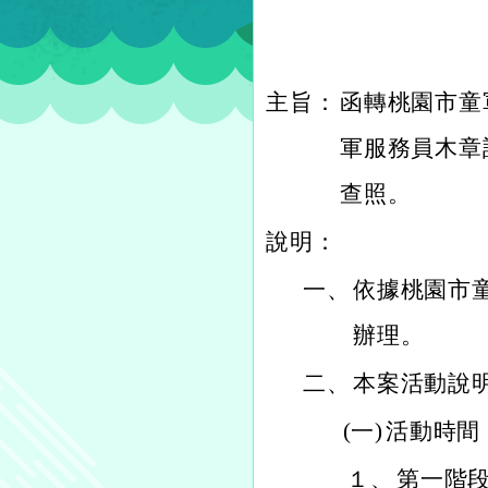
主旨：
函轉桃園市童
軍服務員木章
查照。
說明：
一、
依據桃園市童軍
辦理。
二、
本案活動說
(一)
活動時間
１、
第一階段