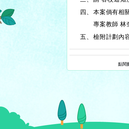
四、
本案倘有相
專案教師 林奎
五、
檢附計劃內
點閱